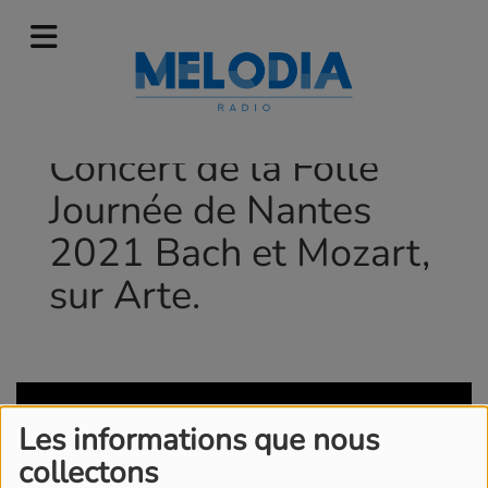
Concert de la Folle
Journée de Nantes
2021 Bach et Mozart,
sur Arte.
Les informations que nous
collectons