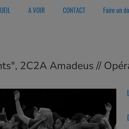
UEIL
A VOIR
CONTACT
Faire un d
nts", 2C2A Amadeus // Opéra