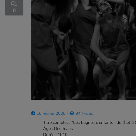
0
16 février 2026 -
944 vues
Titre complet : “Les bagnes d’enfants : de l’Îlet
Âge : Dès 5 ans
Durée : 1h10