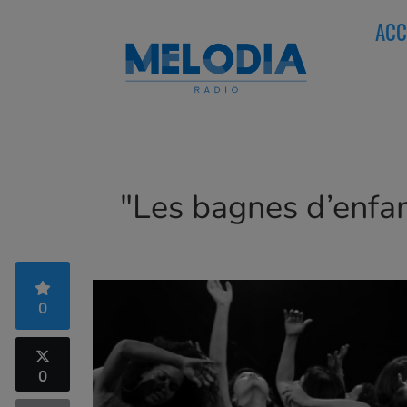
ACC
"Les bagnes d’enfa
0
0