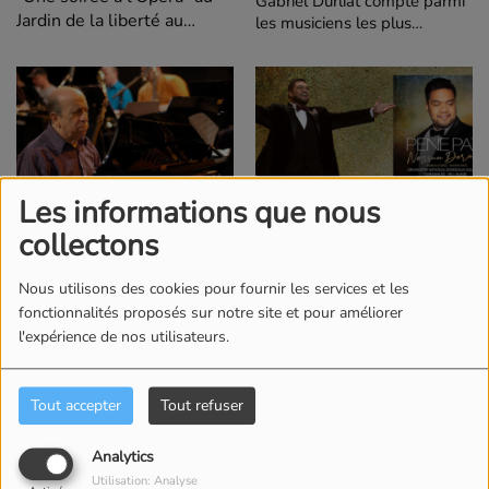
Gabriel Durliat compte parmi
Jardin de la liberté au
les musiciens les plus
barachois.
brillants et complets de sa
génération.
Les informations que nous
Décès de Martial Solal : un
Rencontre avec Pene Pati
collectons
géant du jazz s’éteint
Nous utilisons des cookies pour fournir les services et les
fonctionnalités proposés sur notre site et pour améliorer
l'expérience de nos utilisateurs.
Tout accepter
Tout refuser
Analytics
Le bassisteThierry Fanfant,
JazzRenyon Distribution
Utilisation: Analyse
nouvel album 6.4
annonce la sortie de l'album